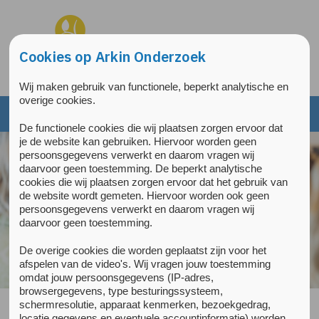
Overslaan en naar de inhoud gaan
Direct naar de hoofdnavigatie
Cookies op Arkin Onderzoek
Wij maken gebruik van functionele, beperkt analytische en
overige cookies.
De functionele cookies die wij plaatsen zorgen ervoor dat
je de website kan gebruiken. Hiervoor worden geen
persoonsgegevens verwerkt en daarom vragen wij
daarvoor geen toestemming. De beperkt analytische
cookies die wij plaatsen zorgen ervoor dat het gebruik van
de website wordt gemeten. Hiervoor worden ook geen
persoonsgegevens verwerkt en daarom vragen wij
daarvoor geen toestemming.
De overige cookies die worden geplaatst zijn voor het
afspelen van de video's. Wij vragen jouw toestemming
omdat jouw persoonsgegevens (IP-adres,
browsergegevens, type besturingssysteem,
schermresolutie, apparaat kenmerken, bezoekgedrag,
locatie gegevens en eventuele accountinformatie) worden