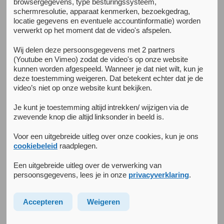
browsergegevens, type besturingssysteem,
Kenniscentrum Kwaliteit
schermresolutie, apparaat kenmerken, bezoekgedrag,
locatie gegevens en eventuele accountinformatie) worden
verwerkt op het moment dat de video's afspelen.
van GGZ Behandelingen
Wij delen deze persoonsgegevens met 2 partners
(Youtube en Vimeo) zodat de video's op onze website
Bij Arkin worden met Routine Outcome Monitoring (ROM)
kunnen worden afgespeeld. Wanneer je dat niet wilt, kun je
gegevens verzameld over het verloop van klachten,
deze toestemming weigeren. Dat betekent echter dat je de
functioneren en welbevinden van cliënten gedurende en
video’s niet op onze website kunt bekijken.
na de behandeling. We doen dit om de behandeling van
Je kunt je toestemming altijd intrekken/ wijzigen via de
individuele cliënten te ondersteunen, want de metingen zijn
zwevende knop die altijd linksonder in beeld is.
een vinger aan de pols bij de cliënt en maken gezamenlijke
besluitvorming over de koers van de behandeling
Voor een uitgebreide uitleg over onze cookies, kun je ons
mogelijk. Ook onderzoeken we met welke indicatoren het
cookiebeleid
raadplegen.
beste de effectiviteit en doelmatigheid van de behandeling
Een uitgebreide uitleg over de verwerking van
in kaart te brengen is. Tenslotte onderzoeken we ook
persoonsgegevens, lees je in onze
privacyverklaring
.
andere methodische aspecten van ROM, zoals hoe vaak je
het beste kunt meten, op welke manier (zelf invul
Accepteren
Weigeren
vragenlijsten of een beoordeling door een getrainde
beoordelaar) en waar meet je de kwaliteit van zorg het