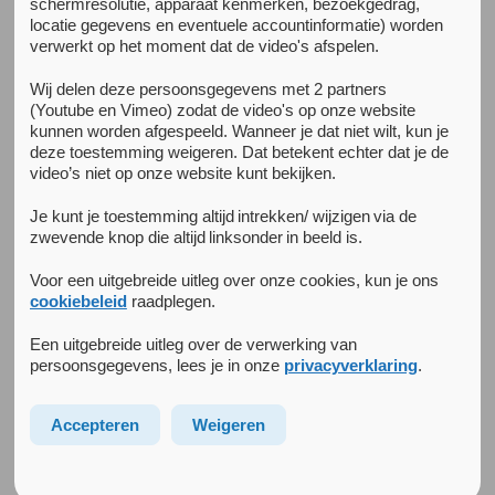
schermresolutie, apparaat kenmerken, bezoekgedrag,
Welkom bij Arkin Onderzoek
locatie gegevens en eventuele accountinformatie) worden
verwerkt op het moment dat de video's afspelen.
Arkin is een organisatie met een duidelijke academische
Wij delen deze persoonsgegevens met 2 partners
attitude. We bieden bewezen effectieve behandelingen aan
(Youtube en Vimeo) zodat de video's op onze website
en onderzoeken de implementatie van nieuwe interventies.
kunnen worden afgespeeld. Wanneer je dat niet wilt, kun je
deze toestemming weigeren. Dat betekent echter dat je de
Onze onderzoeksafdeling speelt een centrale rol in het
video’s niet op onze website kunt bekijken.
evalueren van bestaande en nieuwe interventies, om zo de
kwaliteit van de zorg en van het primaire proces te
Je kunt je toestemming altijd intrekken/ wijzigen via de
verhogen. We faciliteren en participeren in (inter)nationale
zwevende knop die altijd linksonder in beeld is.
onderzoeken die toonaangevend zijn, maar proberen
Voor een uitgebreide uitleg over onze cookies, kun je ons
daarbij altijd de link met het primaire zorgproces en de
cookiebeleid
raadplegen.
behandeling te behouden. De resultaten van deze
onderzoeken worden gepubliceerd in vooraanstaande
Een uitgebreide uitleg over de verwerking van
wetenschappelijke tijdschriften.
persoonsgegevens, lees je in onze
privacyverklaring
.
Onze onderzoekslijnen zijn ondergebracht in tien
Accepteren
Weigeren
academische werkplaatsen, die de focus van de behandel-
en expertisecentra als uitgangspunt hebben. Elke
onderzoekslijn wordt aangestuurd door een (bijzonder)