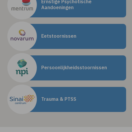
Ernstige Psychotische
Aandoeningen
Eetstoornissen
Persoonlijkheids­stoornissen
Trauma & PTSS