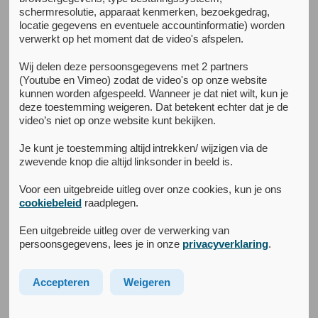
schermresolutie, apparaat kenmerken, bezoekgedrag,
Kenniscentrum
locatie gegevens en eventuele accountinformatie) worden
verwerkt op het moment dat de video's afspelen.
Persoonlijkheids­stoornissen
Wij delen deze persoonsgegevens met 2 partners
(Youtube en Vimeo) zodat de video's op onze website
Het kenniscentrum Persoonlijkheidsstoornissen van het
kunnen worden afgespeeld. Wanneer je dat niet wilt, kun je
deze toestemming weigeren. Dat betekent echter dat je de
NPI richt zich op alle vormen van
video’s niet op onze website kunt bekijken.
persoonlijkheidsstoornissen en daaraan gerelateerde co-
morbiditeit. De onderzoeken betreffen RCT’s, cohort
Je kunt je toestemming altijd intrekken/ wijzigen via de
studies, kwalitatief onderzoek en diagnostiek.
zwevende knop die altijd linksonder in beeld is.
Voor een uitgebreide uitleg over onze cookies, kun je ons
Het NPI heeft een actieve researchcie waar al het
cookiebeleid
raadplegen.
onderzoek en (concept) protocollen en artikelen
besproken worden. Tevens bespreekt de researchcie de
Een uitgebreide uitleg over de verwerking van
ROM instrumenten en stelt deze vast. De researchcie
persoonsgegevens, lees je in onze
privacyverklaring
.
bestaat uit professoren, doctoren en promovendi en wordt
voorgezeten door dr. Rien Van, directeur behandelzaken
Accepteren
Weigeren
NPI.
Alle onderzoeksvoorstellen worden besproken met de