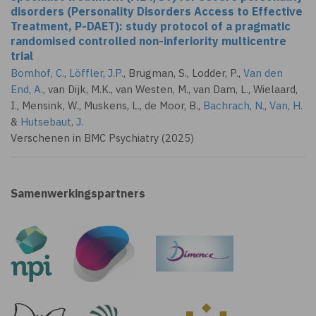
disorders (Personality Disorders Access to Effective
Treatment, P-DAET): study protocol of a pragmatic
randomised controlled non-inferiority multicentre
trial
Bomhof, C.
,
Löffler, J.P.
, Brugman, S., Lodder, P.,
Van den
End, A.
, van Dijk, M.K., van Westen, M., van Dam, L., Wielaard,
I., Mensink, W., Muskens, L., de Moor, B.,
Bachrach, N.
,
Van, H.
&
Hutsebaut, J.
Verschenen in BMC Psychiatry (2025)
Samenwerkingspartners