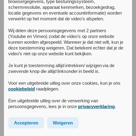
browsergegevens, type besturingssysteem,
schermresolutie, apparaat kenmerken, bezoekgedrag,
Terug naar het kenniscentrum
locatie gegevens en eventuele accountinformatie) worden
verwerkt op het moment dat de video's afspelen.
P-DAET
Wij delen deze persoonsgegevens met 2 partners
(Youtube en Vimeo) zodat de video's op onze website
Aanleiding
kunnen worden afgespeeld. Wanneer je dat niet wilt, kun je
Internationale richtlijnen
deze toestemming weigeren. Dat betekent echter dat je de
bevelen specialistische
video’s niet op onze website kunt bekijken.
psychotherapie aan voor de
Je kunt je toestemming altijd intrekken/ wijzigen via de
behandeling van
zwevende knop die altijd linksonder in beeld is.
persoonlijkheidsstoornissen,
denk hierbij aan MBT, ST,
Voor een uitgebreide uitleg over onze cookies, kun je ons
DGT of TFP. In de praktijk
cookiebeleid
raadplegen.
zijn deze therapieën echter
Een uitgebreide uitleg over de verwerking van
voor veel mensen
persoonsgegevens, lees je in onze
privacyverklaring
.
ontoegankelijk. Door dure programma’s en een te kort aan
hoogopgeleide medewerkers ontstaat een beperkte
beschikbaarheid van passende zorg, wat leidt tot lange
Accepteren
Weigeren
wachtlijsten. Onderzoek laat zien dat generalistische