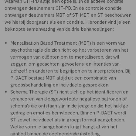
waarvan GIT-PD altijd een optie is. In de actieve conditie
ontvangen deelnemers GIT-PD. In de controle conditie
ontvangen deelnemers MBT of ST. MBT en ST beschouwen
we hierbij doorgaans als een conditie. Hieronder vind je een
beknopte samenvatting van de drie behandelingen:
Mentalisation Based Treatment (MBT) is een vorm van
psychotherapie die zich richt op het verbeteren van het
vermogen van cliënten om te mentaliseren, dat wil
zeggen, om gedachten, gevoelens, en intenties van
zichzelf en anderen te begrijpen en te interpreteren. Bij
P-DAET bestaat MBT altijd uit een combinatie van
groepsbehandeling en individuele gesprekken.
Schema Therapie (ST) richt zich op het identificeren en
veranderen van diepgewortelde negatieve patronen of
schema’s die ontstaan zijn in de jeugd en die het huidige
gedrag en emoties beïnvloeden. Binnen P-DAET wordt
ST zowel individueel als in groepsformat aangeboden.
Welke vorm je aangeboden krijgt hangt af van het
aanbod binnen de deelnemende instelling.