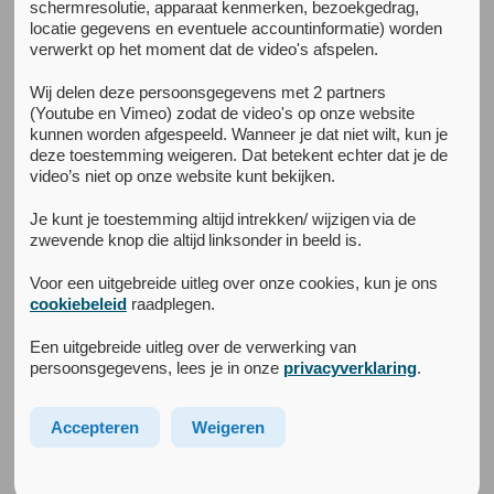
schermresolutie, apparaat kenmerken, bezoekgedrag,
Leden van het
locatie gegevens en eventuele accountinformatie) worden
verwerkt op het moment dat de video's afspelen.
kenniscentrum
Wij delen deze persoonsgegevens met 2 partners
(Youtube en Vimeo) zodat de video's op onze website
Persoonlijkheids­stoornissen
kunnen worden afgespeeld. Wanneer je dat niet wilt, kun je
deze toestemming weigeren. Dat betekent echter dat je de
video’s niet op onze website kunt bekijken.
Leden
Je kunt je toestemming altijd intrekken/ wijzigen via de
zwevende knop die altijd linksonder in beeld is.
Voor een uitgebreide uitleg over onze cookies, kun je ons
cookiebeleid
raadplegen.
Een uitgebreide uitleg over de verwerking van
persoonsgegevens, lees je in onze
privacyverklaring
.
Accepteren
Weigeren
Rien Van
Jack Dekker
Opleider psychiatrie,
Hoogleraar
Directeur Behandelzaken