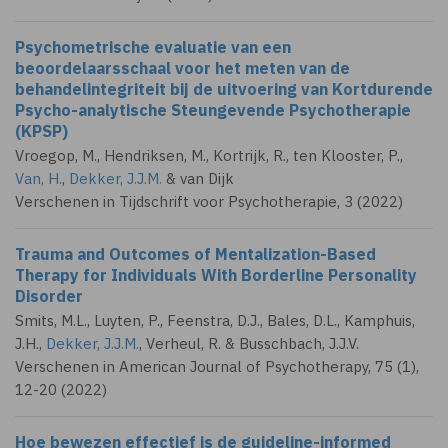
Psychometrische evaluatie van een
beoordelaarsschaal voor het meten van de
behandelintegriteit bij de uitvoering van Kortdurende
Psycho-analytische Steungevende Psychotherapie
(KPSP)
Vroegop, M., Hendriksen, M., Kortrijk, R., ten Klooster, P.,
Van, H.
,
Dekker, J.J.M.
& van Dijk
Verschenen in Tijdschrift voor Psychotherapie, 3 (2022)
Trauma and Outcomes of Mentalization-Based
Therapy for Individuals With Borderline Personality
Disorder
Smits, M.L., Luyten, P., Feenstra, D.J., Bales, D.L., Kamphuis,
J.H.,
Dekker, J.J.M.
, Verheul, R. & Busschbach, J.J.V.
Verschenen in American Journal of Psychotherapy, 75 (1),
12-20 (2022)
Hoe bewezen effectief is de guideline-informed