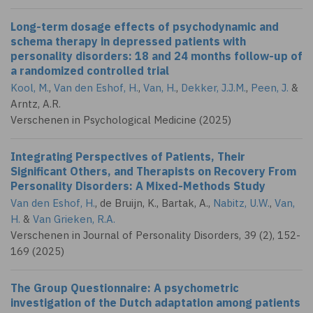
Long-term dosage effects of psychodynamic and
schema therapy in depressed patients with
personality disorders: 18 and 24 months follow-up of
a randomized controlled trial
Kool, M.
,
Van den Eshof, H.
,
Van, H.
,
Dekker, J.J.M.
,
Peen, J.
&
Arntz, A.R.
Verschenen in Psychological Medicine (2025)
Integrating Perspectives of Patients, Their
Significant Others, and Therapists on Recovery From
Personality Disorders: A Mixed-Methods Study
Van den Eshof, H.
, de Bruijn, K., Bartak, A.,
Nabitz, U.W.
,
Van,
H.
&
Van Grieken, R.A.
Verschenen in Journal of Personality Disorders, 39 (2), 152-
169 (2025)
The Group Questionnaire: A psychometric
investigation of the Dutch adaptation among patients