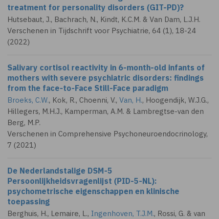
treatment for personality disorders (GIT-PD)?
Hutsebaut, J., Bachrach, N., Kindt, K.C.M. &
Van Dam, L.J.H.
Verschenen in Tijdschrift voor Psychiatrie, 64 (1), 18-24
(2022)
Salivary cortisol reactivity in 6-month-old infants of
mothers with severe psychiatric disorders: findings
from the face-to-Face Still-Face paradigm
Broeks, C.W.
, Kok, R., Choenni, V.,
Van, H.
, Hoogendijk, W.J.G.,
Hillegers, M.H.J., Kamperman, A.M. & Lambregtse-van den
Berg, M.P.
Verschenen in Comprehensive Psychoneuroendocrinology,
7 (2021)
De Nederlandstalige DSM-5
Persoonlijkheidsvragenlijst (PID-5-NL):
psychometrische eigenschappen en klinische
toepassing
Berghuis, H.
, Lemaire, L.,
Ingenhoven, T.J.M.
, Rossi, G. & van