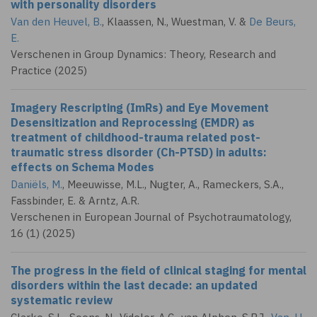
with personality disorders
Van den Heuvel, B.
, Klaassen, N., Wuestman, V. &
De Beurs,
E.
Verschenen in Group Dynamics: Theory, Research and
Practice (2025)
Imagery Rescripting (ImRs) and Eye Movement
Desensitization and Reprocessing (EMDR) as
treatment of childhood-trauma related post-
traumatic stress disorder (Ch-PTSD) in adults:
effects on Schema Modes
Daniëls, M.
, Meeuwisse, M.L., Nugter, A.,
Rameckers, S.A.
,
Fassbinder, E. &
Arntz, A.R.
Verschenen in European Journal of Psychotraumatology,
16 (1) (2025)
The progress in the field of clinical staging for mental
disorders within the last decade: an updated
systematic review