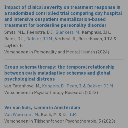
Impact of clinical severity on treatment response in
a randomized controlled trial comparing day hospital
and intensive outpatient mentalization-based
treatment for borderline personality disorder
Smits, M.L., Feenstra, D.J.,
Blankers, M.
, Kamphuis, J.H.,
Bales, D.L.,
Dekker, J.J.M.
, Verheul, R., Busschbach, J.J.V. &
Luyten, P.
Verschenen in Personality and Mental Health (2024)
Group schema therapy: the temporal relationship
between early maladaptive schemas and global
psychological distress
van Tatenhove, M.,
Koppers, D.
,
Peen, J.
&
Dekker, J.J.M.
Verschenen in Psychotherapy Research (2023)
Ver van huis, samen in Amsterdam
Van Woerkom, M.
, Koch, M. &
Dil, L.M.
Verschenen in Tijdschrift voor Psychotherapie, 5 (2023)