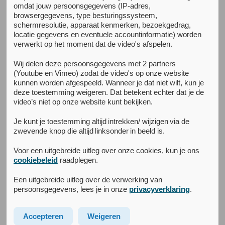
omdat jouw persoonsgegevens (IP-adres,
Publicaties
browsergegevens, type besturingssysteem,
schermresolutie, apparaat kenmerken, bezoekgedrag,
locatie gegevens en eventuele accountinformatie) worden
verwerkt op het moment dat de video's afspelen.
Kenniscentrum
Wij delen deze persoonsgegevens met 2 partners
(Youtube en Vimeo) zodat de video's op onze website
kunnen worden afgespeeld. Wanneer je dat niet wilt, kun je
deze toestemming weigeren. Dat betekent echter dat je de
video’s niet op onze website kunt bekijken.
Jaar
Je kunt je toestemming altijd intrekken/ wijzigen via de
zwevende knop die altijd linksonder in beeld is.
Auteur
Voor een uitgebreide uitleg over onze cookies, kun je ons
cookiebeleid
raadplegen.
Een uitgebreide uitleg over de verwerking van
persoonsgegevens, lees je in onze
privacyverklaring
.
Cognitive reactivity and dysfunctional attitudes in
cognitive behavioral and psychodynamic therapy for
adult depression
Accepteren
Weigeren
Don, F.J.,
Driessen, E.
,
Peen, J.
, Spijker, J.,
Van, H.
&
Dekker,