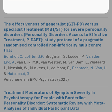
J.J.M.
Verschenen in Psychotherapy Research (2026)
The effectiveness of generalist (GIT-PD) versus
specialist treatment (MBT/ST) for severe personality
disorders (Personality Disorders Access to Effective
Treatment, P-DAET): study protocol of a pragmatic
randomised controlled non-inferiority multicentre
trial
Bomhof, C.
,
Löffler, J.P.
, Brugman, S., Lodder, P.,
Van den
End, A.
, van Dijk, M.K., van Westen, M., van Dam, L., Wielaard,
I., Mensink, W., Muskens, L., de Moor, B.,
Bachrach, N.
,
Van, H.
&
Hutsebaut, J.
Verschenen in BMC Psychiatry (2025)
Treatment Moderators of Symptom Severity in
Psychotherapy for People with Borderline
Personality Disorder: Systematic Review with Meta-
Analyses of Individual Participant Data