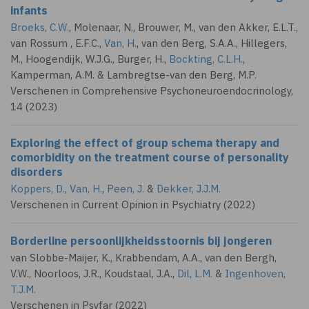
infants
Broeks, C.W.
, Molenaar, N., Brouwer, M., van den Akker, E.L.T.,
van Rossum , E.F.C.,
Van, H.
, van den Berg, S.A.A., Hillegers,
M., Hoogendijk, W.J.G., Burger, H.,
Bockting, C.L.H.
,
Kamperman, A.M. & Lambregtse-van den Berg, M.P.
Verschenen in Comprehensive Psychoneuroendocrinology,
14 (2023)
Exploring the effect of group schema therapy and
comorbidity on the treatment course of personality
disorders
Koppers, D.
,
Van, H.
,
Peen, J.
&
Dekker, J.J.M.
Verschenen in Current Opinion in Psychiatry (2022)
Borderline persoonlijkheidsstoornis bij jongeren
van Slobbe-Maijer, K., Krabbendam, A.A., van den Bergh,
V.W., Noorloos, J.R., Koudstaal, J.A.,
Dil, L.M.
&
Ingenhoven,
T.J.M.
Verschenen in Psyfar (2022)