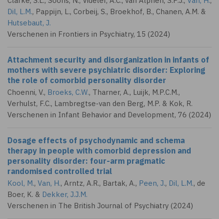
Clarke, S.L., Soons, N., Videler, A.C., van Alphen, S.P.J.,
Van, H.
,
Dil, L.M.
, Pappijn, L., Corbeij, S., Broekhof, B., Chanen, A.M. &
Hutsebaut, J.
Verschenen in Frontiers in Psychiatry, 15 (2024)
Attachment security and disorganization in infants of
mothers with severe psychiatric disorder: Exploring
the role of comorbid personality disorder
Choenni, V.,
Broeks, C.W.
, Tharner, A., Luijk, M.P.C.M.,
Verhulst, F.C., Lambregtse-van den Berg, M.P. & Kok, R.
Verschenen in Infant Behavior and Development, 76 (2024)
Dosage effects of psychodynamic and schema
therapy in people with comorbid depression and
personality disorder: four-arm pragmatic
randomised controlled trial
Kool, M.
,
Van, H.
,
Arntz, A.R.
, Bartak, A.,
Peen, J.
,
Dil, L.M.
, de
Boer, K. &
Dekker, J.J.M.
Verschenen in The British Journal of Psychiatry (2024)