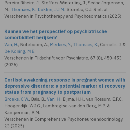
Pereira Ribeiro, J., Stoffers-Winterling, J., Sedoc Jorgensen,
M.,
Thomaes, K.
,
Dekker, J.J.M.
, Storebo, O.J. & et. al.
Verschenen in Psychotherapy and Psychosomatics (2025)
Kunnen we het perspectief op psychiatrische
comorbiditeit herijken?
Van, H.
,
Noteboom, A.
,
Merkies, Y.
,
Thomaes, K.
,
Cornelis, J.
&
De Koning, M.B.
Verschenen in Tijdschrift voor Psychiatrie, 67 (8), 450-453
(2025)
Cortisol awakening response in pregnant women with
depressive disorders: a potential marker of recovery
status from pregnancy to postpartum
Broeks, C.W.
, Bais, B.,
Van, H.
, Bijma, H.H., van Rossum, E.F.C.,
Hoogendijk, W.J.G., Lambregtse-van den Berg, M.P. &
Kamperman, A.M.
Verschenen in Comprehensive Psychoneuroendocrinology,
23 (2025)