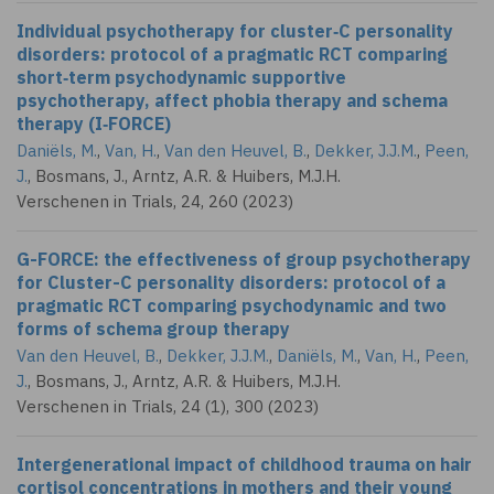
Individual psychotherapy for cluster‑C personality
disorders: protocol of a pragmatic RCT comparing
short‑term psychodynamic supportive
psychotherapy, affect phobia therapy and schema
therapy (I‑FORCE)
Daniëls, M.
,
Van, H.
,
Van den Heuvel, B.
,
Dekker, J.J.M.
,
Peen,
J.
, Bosmans, J.,
Arntz, A.R.
& Huibers, M.J.H.
Verschenen in Trials, 24, 260 (2023)
G-FORCE: the effectiveness of group psychotherapy
for Cluster-C personality disorders: protocol of a
pragmatic RCT comparing psychodynamic and two
forms of schema group therapy
Van den Heuvel, B.
,
Dekker, J.J.M.
,
Daniëls, M.
,
Van, H.
,
Peen,
J.
, Bosmans, J.,
Arntz, A.R.
& Huibers, M.J.H.
Verschenen in Trials, 24 (1), 300 (2023)
Intergenerational impact of childhood trauma on hair
cortisol concentrations in mothers and their young