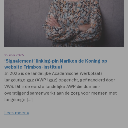
29 mei 2026
‘Signalement’ linking-pin Mariken de Koning op
website Trimbos-instituut
In 2025 is de landelijke Academische Werkplaats
langdurige ggz (AWP lggz) opgericht, gefinancierd door
VWS. Dit is de eerste landelijke AWP die domein-
overstijgend samenwerkt aan de zorg voor mensen met
langdurige […]
Lees meer »