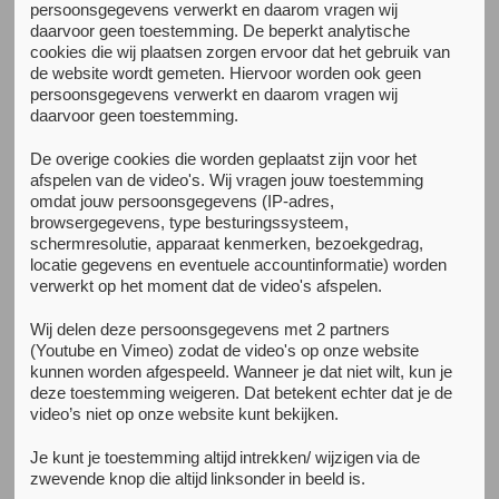
Alle nieuwsberichten
persoonsgegevens verwerkt en daarom vragen wij
daarvoor geen toestemming. De beperkt analytische
cookies die wij plaatsen zorgen ervoor dat het gebruik van
de website wordt gemeten. Hiervoor worden ook geen
persoonsgegevens verwerkt en daarom vragen wij
daarvoor geen toestemming.
De overige cookies die worden geplaatst zijn voor het
afspelen van de video's. Wij vragen jouw toestemming
omdat jouw persoonsgegevens (IP-adres,
browsergegevens, type besturingssysteem,
schermresolutie, apparaat kenmerken, bezoekgedrag,
locatie gegevens en eventuele accountinformatie) worden
verwerkt op het moment dat de video's afspelen.
Wij delen deze persoonsgegevens met 2 partners
(Youtube en Vimeo) zodat de video's op onze website
kunnen worden afgespeeld. Wanneer je dat niet wilt, kun je
17 juli 2026
deze toestemming weigeren. Dat betekent echter dat je de
Nieuwe publicatie: wat verwachten mensen van een
video’s niet op onze website kunt bekijken.
conversational agent als ondersteuning bij het
verminderen van alcoholgebruik?
Je kunt je toestemming altijd intrekken/ wijzigen via de
Marissa de Vries onderzocht hoe gebruikers van de online
zwevende knop die altijd linksonder in beeld is.
alcoholzelfhulp van Jellinek en de cliëntenraad van Arkin