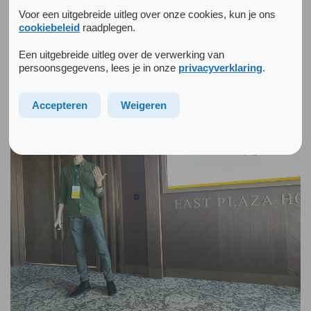
aankijken tegen de inzet van conversational agents (CAs)
Voor een uitgebreide uitleg over onze cookies, kun je ons
als ondersteuning bij het verminderen […]
cookiebeleid
raadplegen.
Een uitgebreide uitleg over de verwerking van
Lees meer »
persoonsgegevens, lees je in onze
privacyverklaring
.
Accepteren
Weigeren