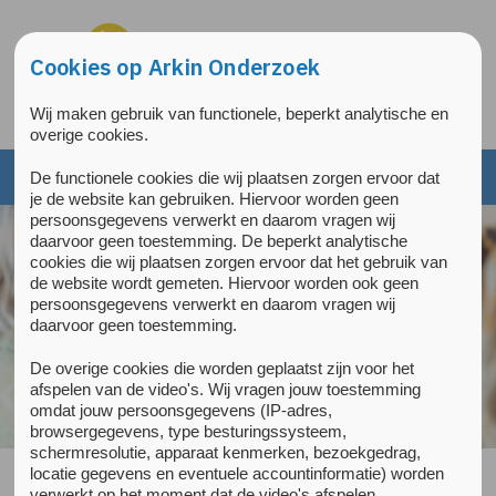
Overslaan en naar de inhoud gaan
Direct naar de hoofdnavigatie
Cookies op Arkin Onderzoek
Wij maken gebruik van functionele, beperkt analytische en
overige cookies.
De functionele cookies die wij plaatsen zorgen ervoor dat
je de website kan gebruiken. Hiervoor worden geen
persoonsgegevens verwerkt en daarom vragen wij
daarvoor geen toestemming. De beperkt analytische
cookies die wij plaatsen zorgen ervoor dat het gebruik van
de website wordt gemeten. Hiervoor worden ook geen
persoonsgegevens verwerkt en daarom vragen wij
daarvoor geen toestemming.
De overige cookies die worden geplaatst zijn voor het
afspelen van de video's. Wij vragen jouw toestemming
omdat jouw persoonsgegevens (IP-adres,
browsergegevens, type besturingssysteem,
schermresolutie, apparaat kenmerken, bezoekgedrag,
locatie gegevens en eventuele accountinformatie) worden
verwerkt op het moment dat de video's afspelen.