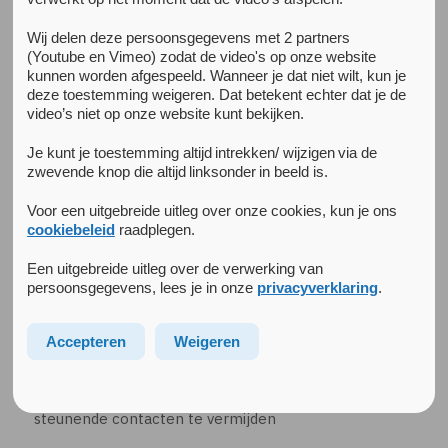
Alle nieuwsberichten
27 januari 2026
Wij delen deze persoonsgegevens met 2 partners
Nieuwe publicatie van het STOP! Revictimisatie
(Youtube en Vimeo) zodat de video's op onze website
onderzoek
kunnen worden afgespeeld. Wanneer je dat niet wilt, kun je
deze toestemming weigeren. Dat betekent echter dat je de
Er is een nieuwe publicatie verschenen van het STOP!
video’s niet op onze website kunt bekijken.
Revictimisatie onderzoek. De onderzoekers zijn in gesprek
gegaan met ervaringsdeskundigen van het Sinai centrum
Je kunt je toestemming altijd intrekken/ wijzigen via de
over het minder kwetsbaar voelen voor herhaaldelijk
zwevende knop die altijd linksonder in beeld is.
geweld na de traumabehandeling. Uiteraard is het
voorkomen van geweld nooit de verantwoordelijkheid van
Voor een uitgebreide uitleg over onze cookies, kun je ons
cookiebeleid
raadplegen.
diegene die het overkomt. De insteek van het onderzoek is
het vergroten van het gevoel van veiligheid. De
Een uitgebreide uitleg over de verwerking van
ervaringsdeskundigen gaven aan vooral baat te hebben bij:
persoonsgegevens, lees je in onze
privacyverklaring
.
leren om je eigen coach te zijn
Accepteren
Weigeren
leren om “nee” te zeggen en je eigen grenzen te
bewaken
leren om steunende contacten op te zoeken en niet
steunende contacten te vermijden