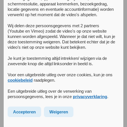
schermresolutie, apparaat kenmerken, bezoekgedrag,
Kenniscentrum
locatie gegevens en eventuele accountinformatie) worden
verwerkt op het moment dat de video's afspelen.
Psychologische interventies
Wij delen deze persoonsgegevens met 2 partners
bij Volwassenen en Ouderen
(Youtube en Vimeo) zodat de video's op onze website
kunnen worden afgespeeld. Wanneer je dat niet wilt, kun je
deze toestemming weigeren. Dat betekent echter dat je de
video’s niet op onze website kunt bekijken.
Het kenniscentrum Psychologische Interventies richt zich
op het verbeteren van de reguliere psychologische
Je kunt je toestemming altijd intrekken/ wijzigen via de
interventies binnen de specialismen Arkin Ouderen, PuntP
zwevende knop die altijd linksonder in beeld is.
en Spoedeisende Psychiatrie Amsterdam
Voor een uitgebreide uitleg over onze cookies, kun je ons
cookiebeleid
raadplegen.
Gezien de grote verscheidenheid aan doelgroepen met
specifiek op die doelgroep toegespitste psychologische
Een uitgebreide uitleg over de verwerking van
interventies is dit kenniscentrum opgesplitst in meerdere
persoonsgegevens, lees je in onze
privacyverklaring
.
Academische Werkgroepen. Binnen deze werkgroepen
nemen de Directeuren Behandelzaken, Senior
Accepteren
Weigeren
Onderzoekers en Promovendi van het betreffende
specialisme zitting en wordt de voortgang van de huidige