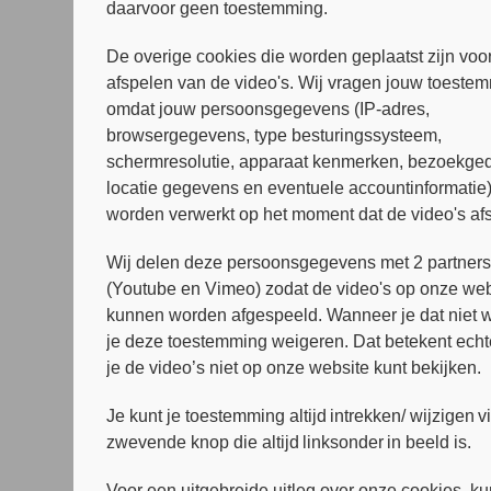
Psychologische Interventies.
daarvoor geen toestemming.
Naast mijn werk als onderzoeker heb ik de af
De overige cookies die worden geplaatst zijn voor
psycholoog bij GGZinGeest. Ik ervaar de combin
afspelen van de video's. Wij vragen jouw toeste
– als zeer waardevol.
omdat jouw persoonsgegevens (IP-adres,
browsergegevens, type besturingssysteem,
Betrokken bij de volgende onderzoeke
schermresolutie, apparaat kenmerken, bezoekged
VISIE
locatie gegevens en eventuele accountinformatie
E-Train
worden verwerkt op het moment dat de video's af
ALERT
PRED-EX
Wij delen deze persoonsgegevens met 2 partner
(Youtube en Vimeo) zodat de video's op onze web
Stuur e-mail
Publicaties
kunnen worden afgespeeld. Wanneer je dat niet wi
je deze toestemming weigeren. Dat betekent echt
je de video’s niet op onze website kunt bekijken.
Je kunt je toestemming altijd intrekken/ wijzigen v
zwevende knop die altijd linksonder in beeld is.
Voor een uitgebreide uitleg over onze cookies, ku