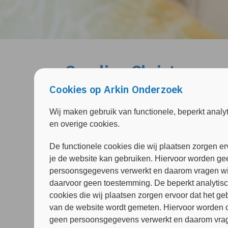
Carolien Christ
Senior Onderzoeker, GZ-Psycholoog i.
Cookies op Arkin Onderzoek
Meer over mijzelf:
Wij maken gebruik van functionele, beperkt analy
Mijn naam is Carolien Christ, en ik ben gepr
en overige cookies.
RCT naar de effectiviteit van een door ons te
De functionele cookies die wij plaatsen zorgen er
depressieve patiënten die slachtoffer zijn gew
je de website kan gebruiken. Hiervoor worden ge
Daarnaast werk ik als post-doc onderzoeker
persoonsgegevens verwerkt en daarom vragen wi
naar de effectiviteit van een (andere, tevens 
daarvoor geen toestemming. De beperkt analytis
adolescenten met angst en depressie, waarv
cookies die wij plaatsen zorgen ervoor dat het ge
mooie subsidie heb ontvangen. Mijn interesseg
van de website wordt gemeten. Hiervoor worden 
victimisatie. Zowel ALERT als E-TRAIN zijn b
geen persoonsgegevens verwerkt en daarom vrag