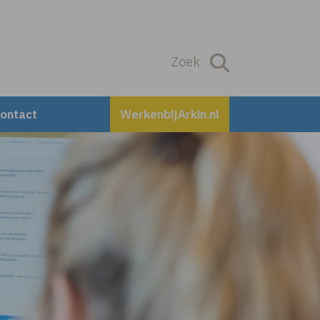
Zoek
Zoek
ontact
WerkenbijArkin.nl