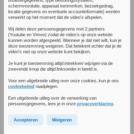
browsergegevens, type besturingssysteem,
schermresolutie, apparaat kenmerken, bezoekgedrag,
Kenniscentrum Ernstige
locatie gegevens en eventuele accountinformatie) worden
verwerkt op het moment dat de video's afspelen.
Psychotische Aandoeningen
Wij delen deze persoonsgegevens met 2 partners
(Youtube en Vimeo) zodat de video's op onze website
Het kenniscentrum Ernstige Psychotische Aandoeningen
kunnen worden afgespeeld. Wanneer je dat niet wilt, kun je
(AWP-EPA) is een samenwerkingsverband tussen Arkin en
deze toestemming weigeren. Dat betekent echter dat je de
video’s niet op onze website kunt bekijken.
het Amsterdam UMC (locatie AMC). De AWP-EPA richt zich
op patiënten met ernstige psychotische en andere ernstige
Je kunt je toestemming altijd intrekken/ wijzigen via de
psychiatrische aandoeningen. Binnen Arkin levert vooral
zwevende knop die altijd linksonder in beeld is.
Mentrum deze zorg. Voor bepaalde onderzoeken is ook
samenwerking met andere Arkin-specialismen mogelijk en
Voor een uitgebreide uitleg over onze cookies, kun je ons
cookiebeleid
raadplegen.
nodig (bijvoorbeeld SPA, Inforsa, Arkin Jeugd & Gezin).
Een uitgebreide uitleg over de verwerking van
De AWP-EPA richt zich hoofdzakelijk op ernstige
persoonsgegevens, lees je in onze
privacyverklaring
.
psychotische aandoeningen, en in sommige studies ook op
patiënten met andere ernstige psychiatrische
Accepteren
Weigeren
aandoeningen (conform criteria van Delespaul e.a.
2013). Thema’s die binnen ons onderzoek een grote rol