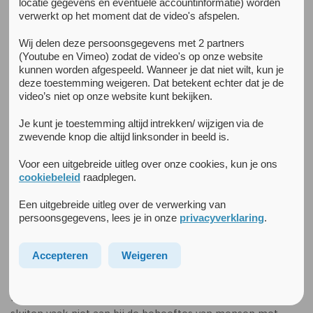
locatie gegevens en eventuele accountinformatie) worden
verwerkt op het moment dat de video's afspelen.
Terug naar het kenniscentrum
Wij delen deze persoonsgegevens met 2 partners
VIPwordtFIT!
(Youtube en Vimeo) zodat de video's op onze website
kunnen worden afgespeeld. Wanneer je dat niet wilt, kun je
deze toestemming weigeren. Dat betekent echter dat je de
Aanleiding
video’s niet op onze website kunt bekijken.
Je kunt je toestemming altijd intrekken/ wijzigen via de
zwevende knop die altijd linksonder in beeld is.
Voor een uitgebreide uitleg over onze cookies, kun je ons
cookiebeleid
raadplegen.
Een uitgebreide uitleg over de verwerking van
persoonsgegevens, lees je in onze
privacyverklaring
.
Jongvolwassenen met psychosegevoeligheid hebben vaak
Accepteren
Weigeren
moeite voldoende te bewegen. Dit terwijl zij door
verschillende redenen een verhoogd risico hebben op
fysieke gezondheidsproblemen. Reguliere sportprojecten