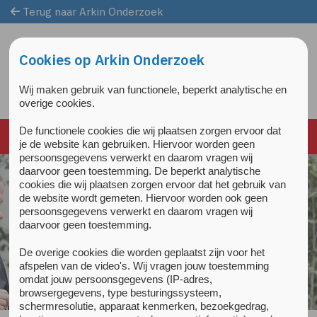
Terug naar Arkin Onderzoek
Overslaan en naar de inhoud gaan
Direct naar de hoofdnavigatie
Cookies op Arkin Onderzoek
Wij maken gebruik van functionele, beperkt analytische en
overige cookies.
De functionele cookies die wij plaatsen zorgen ervoor dat
je de website kan gebruiken. Hiervoor worden geen
persoonsgegevens verwerkt en daarom vragen wij
daarvoor geen toestemming. De beperkt analytische
cookies die wij plaatsen zorgen ervoor dat het gebruik van
de website wordt gemeten. Hiervoor worden ook geen
persoonsgegevens verwerkt en daarom vragen wij
daarvoor geen toestemming.
De overige cookies die worden geplaatst zijn voor het
afspelen van de video's. Wij vragen jouw toestemming
omdat jouw persoonsgegevens (IP-adres,
browsergegevens, type besturingssysteem,
schermresolutie, apparaat kenmerken, bezoekgedrag,