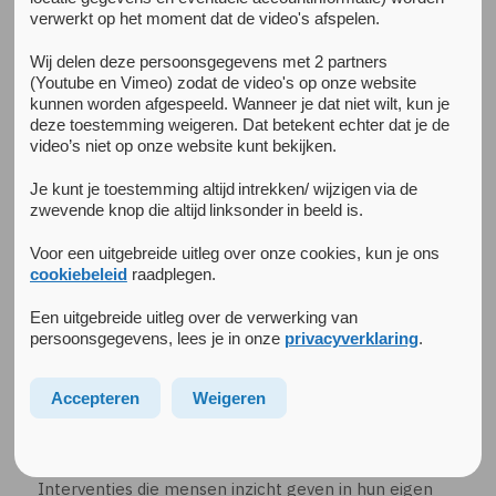
Alle nieuwsberichten
verwerkt op het moment dat de video's afspelen.
15 december 2025
Preventieve interventies door gokaanbieders bij
Wij delen deze persoonsgegevens met 2 partners
risicovol gokgedrag: wat zegt de wetenschap?
(Youtube en Vimeo) zodat de video's op onze website
kunnen worden afgespeeld. Wanneer je dat niet wilt, kun je
Het Nederlandse kansspelbeleid verplicht aanbieders om
deze toestemming weigeren. Dat betekent echter dat je de
risicovol gokgedrag te signaleren en preventieve
video’s niet op onze website kunt bekijken.
interventies in te zetten. Maar hoe stevig is de
wetenschappelijke onderbouwing ervan? In een
Je kunt je toestemming altijd intrekken/ wijzigen via de
systematisch literatuuronderzoek onderzochten Judith
zwevende knop die altijd linksonder in beeld is.
Noijen (Jellinek Preventie en Arkin Onderzoek), Anne
Voor een uitgebreide uitleg over onze cookies, kun je ons
Marije Kaag (VU) en Pim Widdershoven (VU) welke
cookiebeleid
raadplegen.
preventieve interventies zijn onderzocht en wat bekend is
over hun effectiviteit.
Een uitgebreide uitleg over de verwerking van
persoonsgegevens, lees je in onze
privacyverklaring
.
Belangrijkste bevindingen
In totaal zijn 13 studies in het onderzoek opgenomen
Accepteren
Weigeren
verdeeld over drie type interventies:
Gepersonaliseerde feedback
Interventies die mensen inzicht geven in hun eigen