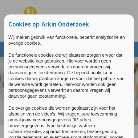
Overslaan en naar de inhoud gaan
Direct naar de hoofdnavigatie
Cookies op Arkin Onderzoek
Wij maken gebruik van functionele, beperkt analytische en
overige cookies.
De functionele cookies die wij plaatsen zorgen ervoor dat
je de website kan gebruiken. Hiervoor worden geen
persoonsgegevens verwerkt en daarom vragen wij
daarvoor geen toestemming. De beperkt analytische
cookies die wij plaatsen zorgen ervoor dat het gebruik van
de website wordt gemeten. Hiervoor worden ook geen
persoonsgegevens verwerkt en daarom vragen wij
daarvoor geen toestemming.
De overige cookies die worden geplaatst zijn voor het
afspelen van de video's. Wij vragen jouw toestemming
omdat jouw persoonsgegevens (IP-adres,
browsergegevens, type besturingssysteem,
schermresolutie, apparaat kenmerken, bezoekgedrag,
locatie gegevens en eventuele accountinformatie) worden