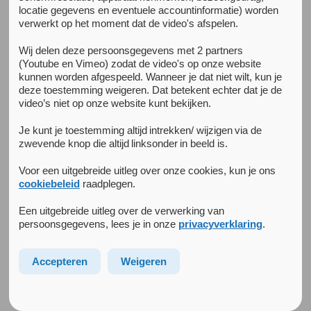
locatie gegevens en eventuele accountinformatie) worden
verwerkt op het moment dat de video's afspelen.
Terug naar het kenniscentrum
De Luisterkapper
Wij delen deze persoonsgegevens met 2 partners
(Youtube en Vimeo) zodat de video's op onze website
kunnen worden afgespeeld. Wanneer je dat niet wilt, kun je
Achtergrond van het onderzoek
deze toestemming weigeren. Dat betekent echter dat je de
video’s niet op onze website kunt bekijken.
Hulp zoeken voor een depressie is voor veel mensen een
enorme stap en als mensen die stap zetten, worden ze
Je kunt je toestemming altijd intrekken/ wijzigen via de
vaak geconfronteerd met lange wachtlijsten. Het digitale
zwevende knop die altijd linksonder in beeld is.
zelfhulpprogramma voor depressie, Doe en Voel, biedt een
veelbelovende kans om deze mensen op laagdrempelige
Voor een uitgebreide uitleg over onze cookies, kun je ons
cookiebeleid
raadplegen.
wijze te helpen. Uit onderzoek weten we dat dit
programma goed werkt en nóg effectiever is wanneer
Een uitgebreide uitleg over de verwerking van
deelnemers hierin worden gesteund en begeleid. Kappers
persoonsgegevens, lees je in onze
privacyverklaring
.
bieden vaak een luisterend oor en in de kappersstoel
ontstaan vaak persoonlijke en open gesprekken. Dat
Accepteren
Weigeren
maakt dat kappers mogelijk zeer geschikt zijn voor het
ondersteunen en begeleiden van mensen die de online
zelfhulp voor depressie volgen.