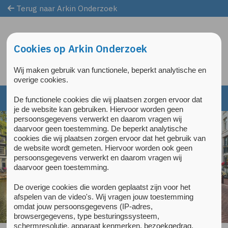
Terug naar Arkin Onderzoek
Overslaan en naar de inhoud gaan
Direct naar de hoofdnavigatie
Cookies op Arkin Onderzoek
Wij maken gebruik van functionele, beperkt analytische en
overige cookies.
De functionele cookies die wij plaatsen zorgen ervoor dat
je de website kan gebruiken. Hiervoor worden geen
persoonsgegevens verwerkt en daarom vragen wij
daarvoor geen toestemming. De beperkt analytische
cookies die wij plaatsen zorgen ervoor dat het gebruik van
de website wordt gemeten. Hiervoor worden ook geen
persoonsgegevens verwerkt en daarom vragen wij
daarvoor geen toestemming.
De overige cookies die worden geplaatst zijn voor het
afspelen van de video's. Wij vragen jouw toestemming
omdat jouw persoonsgegevens (IP-adres,
browsergegevens, type besturingssysteem,
schermresolutie, apparaat kenmerken, bezoekgedrag,