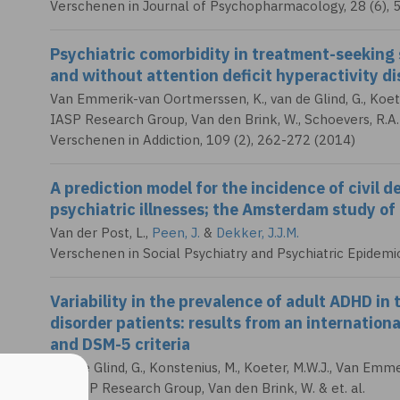
Verschenen in Journal of Psychopharmacology, 28 (6), 
Psychiatric comorbidity in treatment-seeking 
and without attention deficit hyperactivity di
Van Emmerik-van Oortmerssen, K.
, van de Glind, G., Koet
IASP Research Group,
Van den Brink, W.
,
Schoevers, R.A.
Verschenen in Addiction, 109 (2), 262-272 (2014)
A prediction model for the incidence of civil d
psychiatric illnesses; the Amsterdam study of
Van der Post, L.
,
Peen, J.
&
Dekker, J.J.M.
Verschenen in Social Psychiatry and Psychiatric Epidemi
Variability in the prevalence of adult ADHD i
disorder patients: results from an internation
and DSM-5 criteria
van de Glind, G., Konstenius, M., Koeter, M.W.J.,
Van Emmer
S., IASP Research Group,
Van den Brink, W.
& et. al.