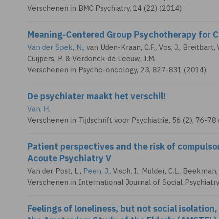
Verschenen in BMC Psychiatry, 14 (22) (2014)
Meaning-Centered Group Psychotherapy for Can
Van der Spek, N.
, van Uden-Kraan, C.F., Vos, J., Breitbart, 
Cuijpers, P. & Verdonck-de Leeuw, I.M.
Verschenen in Psycho-oncology, 23, 827-831 (2014)
De psychiater maakt het verschil!
Van, H.
Verschenen in Tijdschrift voor Psychiatrie, 56 (2), 76-78
Patient perspectives and the risk of compuls
Acoute Psychiatry V
Van der Post, L.
,
Peen, J.
,
Visch, I.
, Mulder, C.L.,
Beekman, A
Verschenen in International Journal of Social Psychiatry
Feelings of loneliness, but not social isolatio