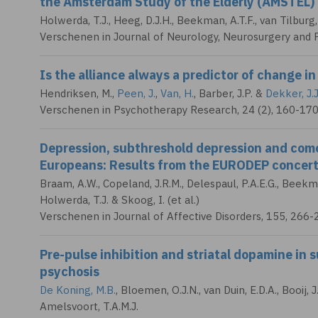
the Amsterdam Study of the Elderly (AMSTEL)
Holwerda, T.J.
, Heeg, D.J.H.,
Beekman, A.T.F.
, van Tilburg,
Verschenen in Journal of Neurology, Neurosurgery and P
Is the alliance always a predictor of change 
Hendriksen, M.,
Peen, J.
,
Van, H.
, Barber, J.P. &
Dekker, J.J
Verschenen in Psychotherapy Research, 24 (2), 160-170
Depression, subthreshold depression and como
Europeans: Results from the EURODEP concert
Braam, A.W., Copeland, J.R.M., Delespaul, P.A.E.G.,
Beekman
Holwerda, T.J.
& Skoog, I. (et al.)
Verschenen in Journal of Affective Disorders, 155, 266-
Pre-pulse inhibition and striatal dopamine in s
psychosis
De Koning, M.B.
, Bloemen, O.J.N., van Duin, E.D.A., Booij, J
Amelsvoort, T.A.M.J.