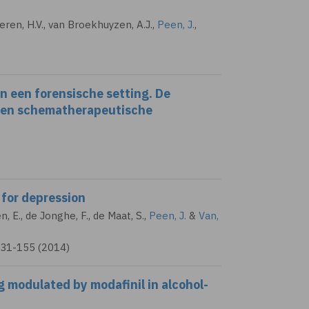
Eeren, H.V., van Broekhuyzen, A.J.,
Peen, J.
,
n een forensische setting. De
 een schematherapeutische
for depression
n, E., de Jonghe, F., de Maat, S.,
Peen, J.
&
Van,
131-155 (2014)
g modulated by modafinil in alcohol-