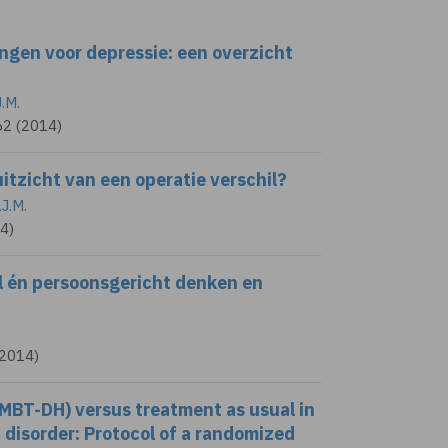
ngen voor depressie: een overzicht
.M.
62 (2014)
itzicht van een operatie verschil?
.J.M.
4)
el én persoonsgericht denken en
(2014)
MBT-DH) versus treatment as usual in
 disorder: Protocol of a randomized