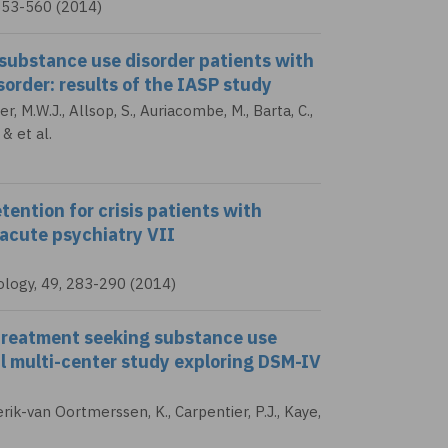
553-560 (2014)
substance use disorder patients with
sorder: results of the IASP study
er, M.W.J., Allsop, S., Auriacombe, M., Barta, C.,
& et al.
etention for crisis patients with
 acute psychiatry VII
ology, 49, 283-290 (2014)
n treatment seeking substance use
al multi-center study exploring DSM-IV
ik-van Oortmerssen, K.
, Carpentier, P.J., Kaye,