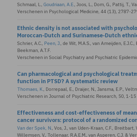
Schmaal, L.
,
Goudriaan, A.E.
,
Joos, L.
, Dom, G., Pattij, T.,
Va
Verschenen in Psychological Medicine, 44 (13), 2787-2
Ethnic density is not associated with psycholo
Moroccan-Dutch and Surinamese-Dutch ethnic 
Schrier, A.C.,
Peen, J.
, de Wit, M.A.S., van Ameijden, E.J.C.,
Beekman, A.T.F.
Verschenen in Social Psychiatry and Psychiatric Epidem
Can pharmacological and psychological treat
function in PTSD? A systematic review
Thomaes, K.
, Dorrepaal, E., Draijer, N., Jansma, E.P., Vel
Verschenen in Journal of Psychiatric Research, 50, 1-15
Effectiveness and cost-effectiveness of mea
cancer survivors: protocol of a randomized cont
Van der Spek, N.
, Vos, J., van Uden-Kraan, C.F., Breitbart,
Willemsen, V., Tollenaar, R.A.E.M., van Asperen, C.J. & V