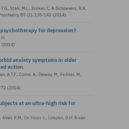
 T.G., Stek, M.L., Jonker, C. & Schoevers, R.A.
sychiatry, 85 (2), 135-142 (2014)
in psychotherapy for depression?
.M.
 (2014)
rbid anxiety symptoms in older
ed action.
, A.T.F.
, Como, A., Dewey, M., Fichter, M.,
272 (2014)
ubjects at an ultra-high risk for
., Abel, K.M.,
De Haan, L.
, Linszen, D.H. & van