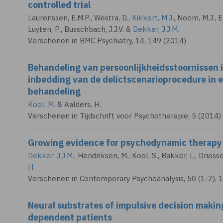
controlled trial
Laurenssen, E.M.P., Westra, D.,
Kikkert, M.J.
, Noom, M.J., 
Luyten, P., Busschbach, J.J.V. &
Dekker, J.J.M.
Verschenen in BMC Psychiatry, 14, 149 (2014)
Behandeling van persoonlijkheidsstoornissen i
inbedding van de delictscenarioprocedure in
behandeling
Kool, M.
& Aalders, H.
Verschenen in Tijdschrift voor Psychotherapie, 5 (2014)
Growing evidence for psychodynamic therapy 
Dekker, J.J.M.
, Hendriksen, M., Kool, S., Bakker, L., Driesse
H.
Verschenen in Contemporary Psychoanalysis, 50 (1-2), 
Neural substrates of impulsive decision makin
dependent patients