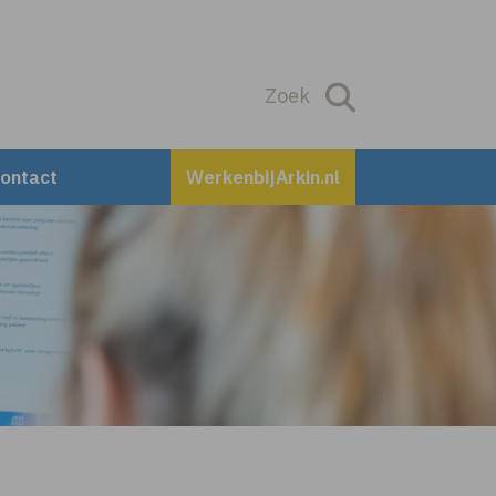
Zoek
Zoek
ontact
WerkenbijArkin.nl