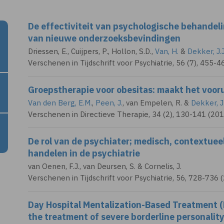
De effectiviteit van psychologische behandeli
van nieuwe onderzoeksbevindingen
Driessen, E., Cuijpers, P., Hollon, S.D.,
Van, H.
&
Dekker, J.J
Verschenen in Tijdschrift voor Psychiatrie, 56 (7), 455-4
Groepstherapie voor obesitas: maakt het vooru
Van den Berg, E.M.
,
Peen, J.
, van Empelen, R. &
Dekker, J
Verschenen in Directieve Therapie, 34 (2), 130-141 (201
De rol van de psychiater; medisch, contextue
handelen in de psychiatrie
van Oenen, F.J., van Deursen, S. &
Cornelis, J.
Verschenen in Tijdschrift voor Psychiatrie, 56, 728-736 
Day Hospital Mentalization-Based Treatment (
the treatment of severe borderline personality