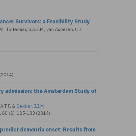
cer Survivors: a Feasibility Study
W., Tollenaar, R.A.E.M., van Asperen, C.J.,
 (2014)
ory admission: the Amsterdam Study of
.T.F.
&
Dekker, J.J.M.
, 60 (2), 125-133 (2014)
n, predict dementia onset: Results from