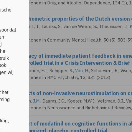
Verschenen in Drug and Alcohol Dependence, 134 (1), 
tische
Psychometric properties of the Dutch version 
Fassaert, T., Lauriks, S., van de Weerd, S., Theunissen, J.,
K
voor dat
M.
en
Verschenen in Community Mental Health, 50 (5), 583-5
j
che
Efficacy of immediate patient feedback in em
bruik
controlled trial in a Crisis Intervention & Bri
ook
Van Oenen, F.J.
, Schipper, S.,
Van, H.
, Schoevers, R.,
Visch,
en wij
Verschenen in BMC Psychiatry, 13, 331 (2013)
 het
Effects of non-invasive neurostimulation on c
mming
Jansen, J.M.
, Daams, J.G., Koeter, M.W.J., Veltman, D.J.,
Va
Verschenen in Neuroscience and Biobehavioral Reviews,
rag,
Effect of modafinil on cognitive functions in 
)
randomized, placebo-controlled trial