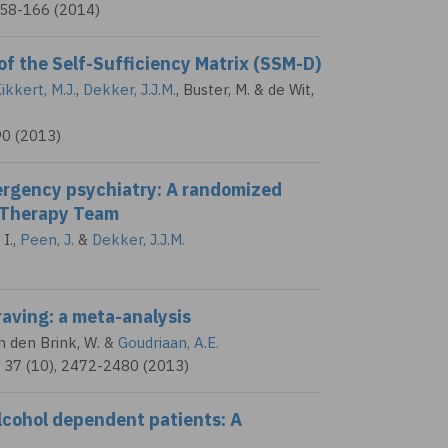
158-166 (2014)
of the Self-Sufficiency Matrix (SSM-D)
ikkert, M.J.
,
Dekker, J.J.M.
, Buster, M. & de Wit,
90 (2013)
ergency psychiatry: A randomized
ef Therapy Team
 I.
,
Peen, J.
&
Dekker, J.J.M.
raving: a meta-analysis
n den Brink, W.
&
Goudriaan, A.E.
 37 (10), 2472-2480 (2013)
alcohol dependent patients: A