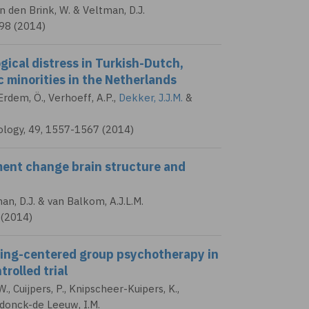
n den Brink, W.
& Veltman, D.J.
798 (2014)
gical distress in Turkish-Dutch,
minorities in the Netherlands
 Erdem, Ö., Verhoeff, A.P.,
Dekker, J.J.M.
&
iology, 49, 1557-1567 (2014)
ment change brain structure and
tman, D.J. & van Balkom, A.J.L.M.
 (2014)
ning-centered group psychotherapy in
rolled trial
 W., Cuijpers, P., Knipscheer-Kuipers, K.,
erdonck-de Leeuw, I.M.