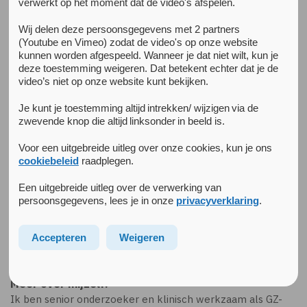
verwerkt op het moment dat de video's afspelen.
Wij delen deze persoonsgegevens met 2 partners
(Youtube en Vimeo) zodat de video's op onze website
kunnen worden afgespeeld. Wanneer je dat niet wilt, kun je
deze toestemming weigeren. Dat betekent echter dat je de
video’s niet op onze website kunt bekijken.
Je kunt je toestemming altijd intrekken/ wijzigen via de
zwevende knop die altijd linksonder in beeld is.
Voor een uitgebreide uitleg over onze cookies, kun je ons
cookiebeleid
raadplegen.
Een uitgebreide uitleg over de verwerking van
persoonsgegevens, lees je in onze
privacyverklaring
.
Marleen de Waal
Accepteren
Weigeren
Senior Onderzoeker, GZ-Psycholoog
Meer over mijzelf:
Ik ben senior onderzoeker en klinisch werkzaam als GZ-