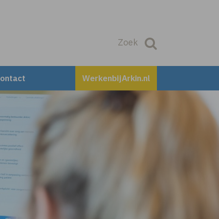
Zoek
Zoek
ontact
WerkenbijArkin.nl