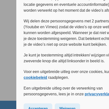
locatie gegevens en eventuele accountinformatie
Betrokken bij de volgende onderzoeke
worden verwerkt op het moment dat de video's af
Cocoon – Anorexia Nervosa & PTSS
BEDonline 2.0
Wij delen deze persoonsgegevens met 2 partner
(Youtube en Vimeo) zodat de video's op onze web
Stuur e-mail
Publicaties
kunnen worden afgespeeld. Wanneer je dat niet wi
je deze toestemming weigeren. Dat betekent echt
je de video’s niet op onze website kunt bekijken.
Je kunt je toestemming altijd intrekken/ wijzigen v
zwevende knop die altijd linksonder in beeld is.
Voor een uitgebreide uitleg over onze cookies, ku
cookiebeleid
raadplegen.
Een uitgebreide uitleg over de verwerking van
persoonsgegevens, lees je in onze
privacyverkl
Accepteren
Weigeren