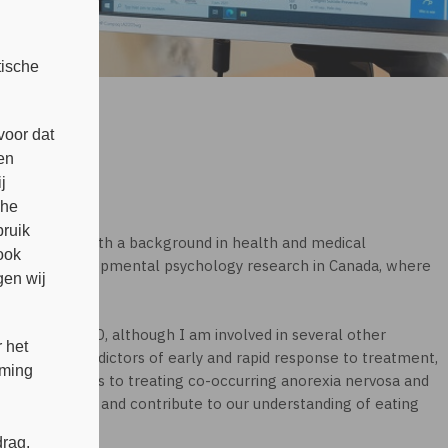
tische
voor dat
en
j
che
bruik
at Novarum, with a background in health and medical
ook
nical and developmental psychology research in Canada, where
en wij
vosa and PTSD, although I am involved in several other
 het
mining the predictors of early and rapid response to treatment,
mming
 best approaches to treating co-occurring anorexia nervosa and
research group and contribute to our understanding of eating
es.
rag,