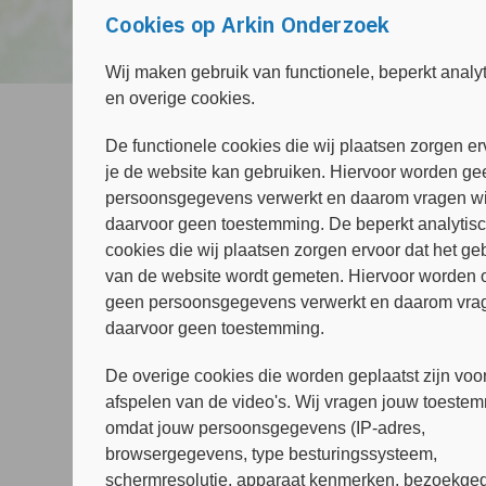
Cookies op Arkin Onderzoek
Wij maken gebruik van functionele, beperkt analy
en overige cookies.
Ella van Beers
De functionele cookies die wij plaatsen zorgen er
je de website kan gebruiken. Hiervoor worden ge
PhD Student, Psycholoog
persoonsgegevens verwerkt en daarom vragen wi
daarvoor geen toestemming. De beperkt analytis
Meer over mijzelf:
cookies die wij plaatsen zorgen ervoor dat het ge
I am a researcher and incoming PhD student 
van de website wordt gemeten. Hiervoor worden 
psychology. I have experience working in cli
geen persoonsgegevens verwerkt en daarom vrag
I am from.
daarvoor geen toestemming.
The focus of my work will be on Anorexia Ner
De overige cookies die worden geplaatst zijn voor
projects at Novarum. I am interested in deter
afspelen van de video's. Wij vragen jouw toeste
precipitating factors in eating disorders, and
omdat jouw persoonsgegevens (IP-adres,
PTSD. I am excited to be a part of the Arkin 
browsergegevens, type besturingssysteem,
disorders and ways to improve patient outcom
schermresolutie, apparaat kenmerken, bezoekged