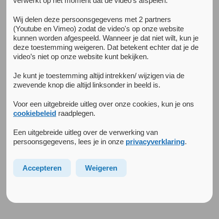
verwerkt op het moment dat de video's afspelen.
Alle nieuwsberichten
14 november 2024
Wij delen deze persoonsgegevens met 2 partners
Resultaten Herstel in Perspectief gepubliceerd
(Youtube en Vimeo) zodat de video's op onze website
Herstel bij een ernstige psychische aandoening is een
kunnen worden afgespeeld. Wanneer je dat niet wilt, kun je
deze toestemming weigeren. Dat betekent echter dat je de
persoonlijk en uniek proces, en naasten en behandelaren
video’s niet op onze website kunt bekijken.
spelen vaak een belangrijke rol. Samenwerken is dus heel
belangrijk. Uitdagend kan het ook zijn, want tussen mensen
Je kunt je toestemming altijd intrekken/ wijzigen via de
met een ernstige psychische aandoening (zeker als zij
zwevende knop die altijd linksonder in beeld is.
psychoses hebben), naasten en behandelaren spelen vaak
verschillen van perspectief of inzicht.
Voor een uitgebreide uitleg over onze cookies, kun je ons
cookiebeleid
raadplegen.
In “
Herstel In Perspectief
” onderzochten we hoe
Een uitgebreide uitleg over de verwerking van
samenwerking in de triade bij herstel in de langdurige GGZ
persoonsgegevens, lees je in onze
privacyverklaring
.
werkt.
Ons onderzoek is gepubliceerd in BMC psychiatry.
Accepteren
Weigeren
Lees het volledige artikel hier