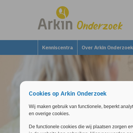
Overslaan en naar de inhoud gaan
Direct naar de hoofdnavigatie
Kenniscentra
Over Arkin Onderzoek
Cookies op Arkin Onderzoek
Wij maken gebruik van functionele, beperkt analy
en overige cookies.
De functionele cookies die wij plaatsen zorgen er