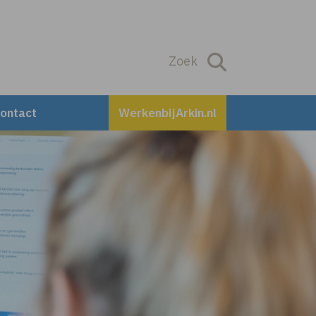
Zoek
Zoek
ontact
WerkenbijArkin.nl