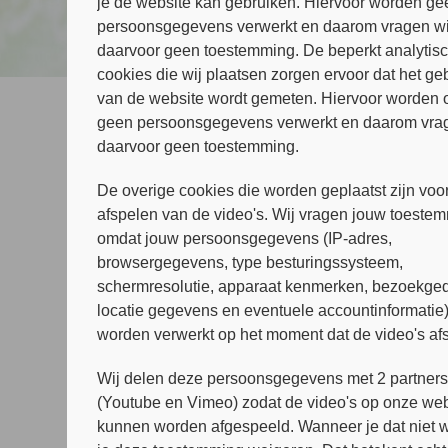
je de website kan gebruiken. Hiervoor worden ge
persoonsgegevens verwerkt en daarom vragen wi
daarvoor geen toestemming. De beperkt analytis
cookies die wij plaatsen zorgen ervoor dat het ge
van de website wordt gemeten. Hiervoor worden 
geen persoonsgegevens verwerkt en daarom vrag
Marthe Haanstra
daarvoor geen toestemming.
GZ-Psycholoog, Scientist Practicioner
De overige cookies die worden geplaatst zijn voor
afspelen van de video's. Wij vragen jouw toeste
Meer over mijzelf:
omdat jouw persoonsgegevens (IP-adres,
Mijn naam is Marthe en ik werk als GZ-psycho
browsergegevens, type besturingssysteem,
coördineer ik het REPAIR-onderzoek binnen A
schermresolutie, apparaat kenmerken, bezoekged
Betrokken bij de volgende onderzoeke
locatie gegevens en eventuele accountinformatie
worden verwerkt op het moment dat de video's af
REPAIR
Wij delen deze persoonsgegevens met 2 partner
Stuur e-mail
(Youtube en Vimeo) zodat de video's op onze web
kunnen worden afgespeeld. Wanneer je dat niet wi