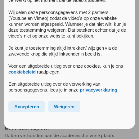
verwerkt op het moment dat de video's afspelen.
Wij delen deze persoonsgegevens met 2 partners
(Youtube en Vimeo) zodat de video's op onze website
kunnen worden afgespeeld. Wanneer je dat niet wilt, kun je
deze toestemming weigeren. Dat betekent echter dat je de
video’s niet op onze website kunt bekijken.
Je kunt je toestemming altijd intrekken/ wijzigen via de
zwevende knop die altijd linksonder in beeld is.
Voor een uitgebreide uitleg over onze cookies, kun je ons
cookiebeleid
raadplegen.
Een uitgebreide uitleg over de verwerking van
persoonsgegevens, lees je in onze
privacyverklaring
.
Lenette van Luijk
Accepteren
Weigeren
Manager Behandelzaken, GZ-Psycholoog
Meer over mijzelf:
Ik ben verbonden aan de academische werkplaats