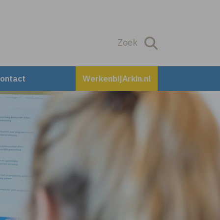
Zoek
Zoek
ontact
WerkenbijArkin.nl