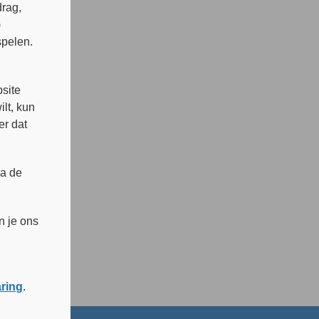
rag,
)
spelen.
s
site
lt, kun
er dat
ia de
n je ons
aring
.