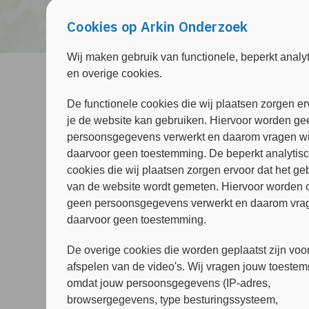
Cookies op Arkin Onderzoek
Wij maken gebruik van functionele, beperkt analy
en overige cookies.
Frederieke Koop
De functionele cookies die wij plaatsen zorgen er
Kwartiermaker GEZIeN, Klinisch Psyc
je de website kan gebruiken. Hiervoor worden ge
persoonsgegevens verwerkt en daarom vragen wi
Meer over mijzelf:
daarvoor geen toestemming. De beperkt analytis
Frederieke Koop is klinisch psycholoog-psyc
cookies die wij plaatsen zorgen ervoor dat het ge
expertise op trauma, gehechtheid en persoonl
van de website wordt gemeten. Hiervoor worden 
Kennisnetwerk Gezin en Systeem, waarmee ze v
geen persoonsgegevens verwerkt en daarom vrag
onderwijs, zorgaanbod en wetenschappelijk o
daarvoor geen toestemming.
jaargroep-opleider (KP K&J) en docent.
De overige cookies die worden geplaatst zijn voor
Zij werkt sinds 2019 samen met ervaringsdesk
afspelen van de video's. Wij vragen jouw toeste
verbinding van de jeugdhulpverlening en v-G
omdat jouw persoonsgegevens (IP-adres,
Ondersteuningsaanbod en de Academische Werk
browsergegevens, type besturingssysteem,