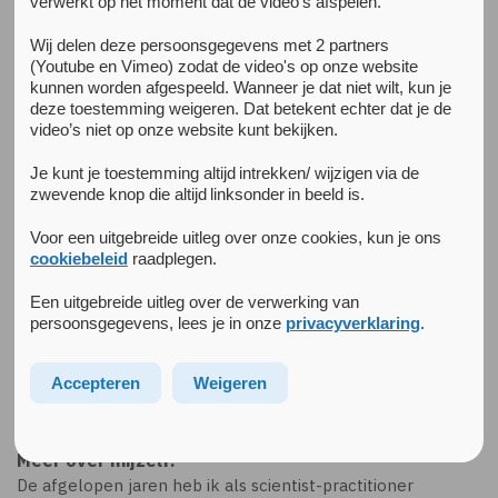
verwerkt op het moment dat de video's afspelen.
Wij delen deze persoonsgegevens met 2 partners
(Youtube en Vimeo) zodat de video's op onze website
kunnen worden afgespeeld. Wanneer je dat niet wilt, kun je
deze toestemming weigeren. Dat betekent echter dat je de
video’s niet op onze website kunt bekijken.
Je kunt je toestemming altijd intrekken/ wijzigen via de
zwevende knop die altijd linksonder in beeld is.
Voor een uitgebreide uitleg over onze cookies, kun je ons
cookiebeleid
raadplegen.
Een uitgebreide uitleg over de verwerking van
persoonsgegevens, lees je in onze
privacyverklaring
.
Annemieke ter Harmsel
Accepteren
Weigeren
GZ-Psycholoog, Senior Onderzoeker
Meer over mijzelf:
De afgelopen jaren heb ik als scientist-practitioner