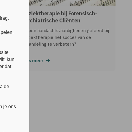
Muziektherapie bij Forensisch-
rag,
Psychiatrische Cliënten
)
Helpen aandachtsvaardigheden geleerd bij
spelen.
muziektherapie het succes van de
behandeling te verbetern?
s
site
lt, kun
Lees meer
er dat
ia de
n je ons