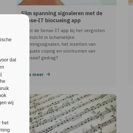
Slim spanning signaleren met de
Sense-IT biocueing app
Helpt de Sense-IT app bij het vergroten
van inzicht in lichamelijke
tische
spanningssignalen, het inzetten van
adequate coping en voorkomen van
agressief gedrag?
voor dat
en
j
Lees meer
che
bruik
ook
en wij
 het
mming