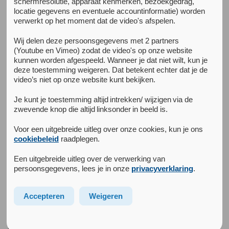
schermresolutie, apparaat kenmerken, bezoekgedrag,
locatie gegevens en eventuele accountinformatie) worden
verwerkt op het moment dat de video's afspelen.
Terug naar het kenniscentrum
Psychische gezondheid en
Wij delen deze persoonsgegevens met 2 partners
(Youtube en Vimeo) zodat de video's op onze website
middelengebruik onder
kunnen worden afgespeeld. Wanneer je dat niet wilt, kun je
deze toestemming weigeren. Dat betekent echter dat je de
statushouders in Utrecht
video’s niet op onze website kunt bekijken.
Je kunt je toestemming altijd intrekken/ wijzigen via de
zwevende knop die altijd linksonder in beeld is.
Achtergrond van het onderzoek
In dit project wordt in een samenwerking tussen Jellinek
Voor een uitgebreide uitleg over onze cookies, kun je ons
Preventie, Sinai Centrum en het UMC-Utrecht, de
cookiebeleid
raadplegen.
preventieve zorg rond psychische gezondheid en
middelengebruik onder statushouders in Utrecht in kaart
Een uitgebreide uitleg over de verwerking van
persoonsgegevens, lees je in onze
privacyverklaring
.
gebracht en geëvalueerd. Het project wordt gefinancierd
door ZonMw Preventie.
Accepteren
Weigeren
De probleemstelling in dit project luidt: Statushouders
lopen een verhoogd risico op psychische klachten en
overmatig gebruik van verdovende middelen dat mogelijk