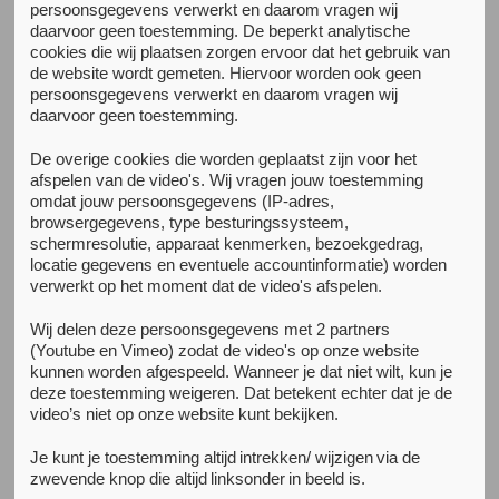
persoonsgegevens verwerkt en daarom vragen wij
daarvoor geen toestemming. De beperkt analytische
Terug naar het kenniscentrum
cookies die wij plaatsen zorgen ervoor dat het gebruik van
Behandeluitkomsten en
de website wordt gemeten. Hiervoor worden ook geen
persoonsgegevens verwerkt en daarom vragen wij
daarvoor geen toestemming.
Invloedsfactoren in de
De overige cookies die worden geplaatst zijn voor het
Jeugd-GGZ
afspelen van de video's. Wij vragen jouw toestemming
omdat jouw persoonsgegevens (IP-adres,
browsergegevens, type besturingssysteem,
Achtergrond
schermresolutie, apparaat kenmerken, bezoekgedrag,
locatie gegevens en eventuele accountinformatie) worden
Op dit moment is er weinig bekend over de kenmerken van
verwerkt op het moment dat de video's afspelen.
kinderen en jongeren die zorg ontvangen in de kinder- en
jeugdpsychiatrie. Het is onduidelijk welke diagnoses worden
Wij delen deze persoonsgegevens met 2 partners
gesteld, welke behandelingen zij krijgen en wat de
(Youtube en Vimeo) zodat de video's op onze website
effecten van deze zorg zijn. Dit maakt het lastig om beleid
kunnen worden afgespeeld. Wanneer je dat niet wilt, kun je
deze toestemming weigeren. Dat betekent echter dat je de
te ontwikkelen en kosten goed in te schatten.
video’s niet op onze website kunt bekijken.
Daarnaast heeft de COVID-19-pandemie geleid tot grote
veranderingen in de zorg. Behandelingen werden vaak
Je kunt je toestemming altijd intrekken/ wijzigen via de
onderbroken of vervangen door online vormen van hulp,
zwevende knop die altijd linksonder in beeld is.
zoals teletherapie. In Nederland is nog weinig onderzocht