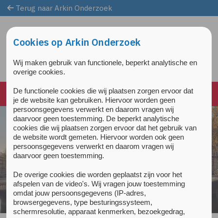
Terug naar Arkin Onderzoek
Overslaan en naar de inhoud gaan
Direct naar de hoofdnavigatie
Cookies op Arkin Onderzoek
Wij maken gebruik van functionele, beperkt analytische en
overige cookies.
De functionele cookies die wij plaatsen zorgen ervoor dat
je de website kan gebruiken. Hiervoor worden geen
persoonsgegevens verwerkt en daarom vragen wij
daarvoor geen toestemming. De beperkt analytische
cookies die wij plaatsen zorgen ervoor dat het gebruik van
de website wordt gemeten. Hiervoor worden ook geen
persoonsgegevens verwerkt en daarom vragen wij
daarvoor geen toestemming.
De overige cookies die worden geplaatst zijn voor het
afspelen van de video's. Wij vragen jouw toestemming
omdat jouw persoonsgegevens (IP-adres,
browsergegevens, type besturingssysteem,
schermresolutie, apparaat kenmerken, bezoekgedrag,