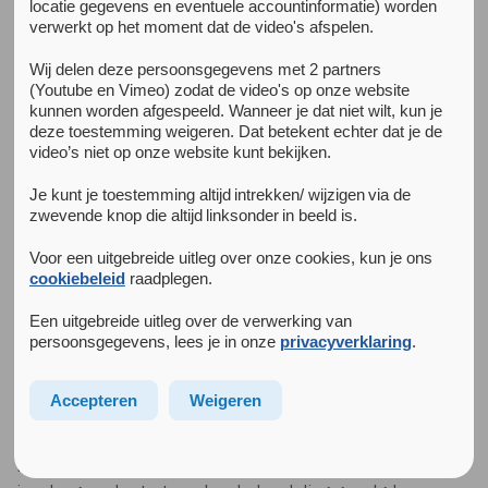
locatie gegevens en eventuele accountinformatie) worden
verwerkt op het moment dat de video's afspelen.
Terug naar het kenniscentrum
Youth in Transition
Wij delen deze persoonsgegevens met 2 partners
(Youtube en Vimeo) zodat de video's op onze website
kunnen worden afgespeeld. Wanneer je dat niet wilt, kun je
deze toestemming weigeren. Dat betekent echter dat je de
Achtergrond van het onderzoek
video’s niet op onze website kunt bekijken.
Eind 2017 werd het onderzoek ‘Youth in Transition:
Addiction trajectories and profiles’ gehonoreerd door
Je kunt je toestemming altijd intrekken/ wijzigen via de
ZonMw. In deze studie onderzoekt het Parnassia Addiction
zwevende knop die altijd linksonder in beeld is.
Research Center (PARC) in samenwerking met een groot
Voor een uitgebreide uitleg over onze cookies, kun je ons
aantal verslavingszorginstellingen, waaronder Jellinek en
cookiebeleid
raadplegen.
Arkin Jeugd & Gezin, het lange termijn beloop – van de
adolescentie tot de jongvolwassenheid – van verslaving
Een uitgebreide uitleg over de verwerking van
onder adolescenten in de bevolking.
persoonsgegevens, lees je in onze
privacyverklaring
.
Dit wordt gedaan op basis van bestaande data uit de
Accepteren
Weigeren
Nederlandse TRAILS bevolkingsstudie en in een landelijk
representatief cohort van 420 jongeren die in behandeling
komen in de verslavingszorg. Deze jongeren worden vier