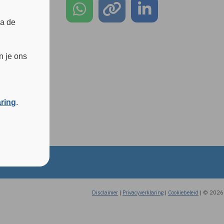
ia de
n je ons
aring
.
Disclaimer
|
Privacyverklaring
|
Cookiebeleid
|
© 2026 