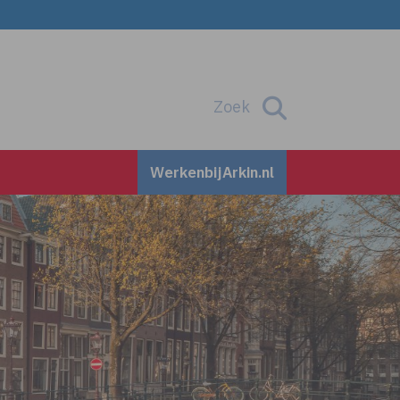
Zoek
Zoek
WerkenbijArkin.nl