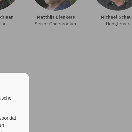
driaan
Matthijs Blankers
Michael Schau
aar
Senior Onderzoeker
Hoogleraar
tische
voor dat
en