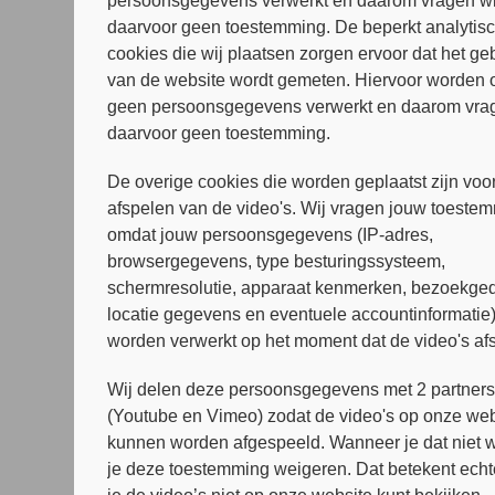
persoonsgegevens verwerkt en daarom vragen wi
Publicaties
daarvoor geen toestemming. De beperkt analytis
cookies die wij plaatsen zorgen ervoor dat het ge
User Perspectives on Conversational A
van de website wordt gemeten. Hiervoor worden 
De Vries, M.
,
Begeman, M.
,
Derksen, M.E.
,
Goudr
geen persoonsgegevens verwerkt en daarom vrag
Verschenen in JMIR Human Factors, 13 (2026
daarvoor geen toestemming.
De overige cookies die worden geplaatst zijn voor
afspelen van de video's. Wij vragen jouw toeste
Samenwerkingspartners
omdat jouw persoonsgegevens (IP-adres,
browsergegevens, type besturingssysteem,
schermresolutie, apparaat kenmerken, bezoekged
locatie gegevens en eventuele accountinformatie
worden verwerkt op het moment dat de video's af
Wij delen deze persoonsgegevens met 2 partner
(Youtube en Vimeo) zodat de video's op onze web
kunnen worden afgespeeld. Wanneer je dat niet wi
je deze toestemming weigeren. Dat betekent echt