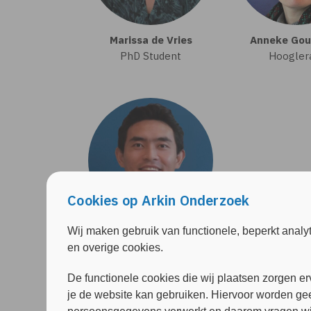
Marissa de Vries
Anneke Gou
PhD Student
Hoogler
Cookies op Arkin Onderzoek
Wij maken gebruik van functionele, beperkt analy
Zhao Yang
en overige cookies.
Postdoc onderzoeker
De functionele cookies die wij plaatsen zorgen er
je de website kan gebruiken. Hiervoor worden ge